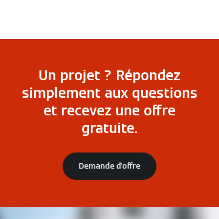
Un projet ? Répondez
simplement aux questions
et recevez une offre
gratuite.
Demande d'offre